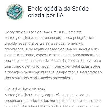
Ir
Enciclopédia da Saúde
para
criada por I.A.
o
conteúdo
Dosagem de Tireoglobulina: Um Guia Completo
A tireoglobulina é uma proteína produzida pela glândula
tireoide, essencial para a síntese dos hormônios
tireoidianos. A dosagem de tireoglobulina no sangue é um
exame importante, especialmente no acompanhamento de
pacientes com histórico de câncer de tireoide. Este verbete
tem como objetivo fornecer informações detalhadas sobre
a dosagem de tireoglobulina, sua importância, interpretação
dos resultados e orientações preventivas.
O que é a Tireoglobulina?
A tireoglobulina é uma glicoproteína que serve como
precursor na produção dos hormônios tireoidianos, como a
tiroxina (T4) e a triiodotironina (T3). Ela é armazenada nos