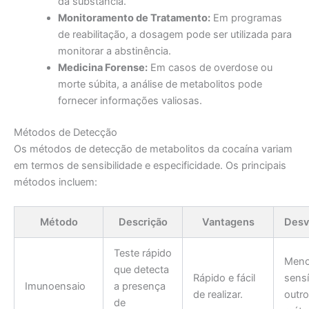
da substância.
Monitoramento de Tratamento:
Em programas
de reabilitação, a dosagem pode ser utilizada para
monitorar a abstinência.
Medicina Forense:
Em casos de overdose ou
morte súbita, a análise de metabolitos pode
fornecer informações valiosas.
Métodos de Detecção
Os métodos de detecção de metabolitos da cocaína variam
em termos de sensibilidade e especificidade. Os principais
métodos incluem:
Método
Descrição
Vantagens
Desv
Teste rápido
Men
que detecta
Rápido e fácil
sensí
Imunoensaio
a presença
de realizar.
outr
de