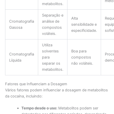
méto
metabolitos.
Separação e
Alta
Requ
Cromatografia
análise de
sensibilidade e
equi
Gasosa
compostos
especificidade.
sofis
voláteis.
Utiliza
solventes
Boa para
Cromatografia
Proc
para
compostos
Líquida
demo
separar os
não voláteis.
metabolitos.
Fatores que Influenciam a Dosagem
Vários fatores podem influenciar a dosagem de metabolitos
da cocaína, incluindo:
Tempo desde o uso:
Metabolitos podem ser