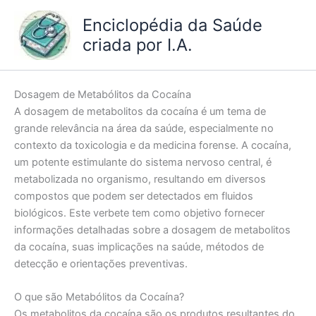
Ir
Enciclopédia da Saúde
para
criada por I.A.
o
conteúdo
Dosagem de Metabólitos da Cocaína
A dosagem de metabolitos da cocaína é um tema de
grande relevância na área da saúde, especialmente no
contexto da toxicologia e da medicina forense. A cocaína,
um potente estimulante do sistema nervoso central, é
metabolizada no organismo, resultando em diversos
compostos que podem ser detectados em fluidos
biológicos. Este verbete tem como objetivo fornecer
informações detalhadas sobre a dosagem de metabolitos
da cocaína, suas implicações na saúde, métodos de
detecção e orientações preventivas.
O que são Metabólitos da Cocaína?
Os metabolitos da cocaína são os produtos resultantes do