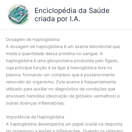
Ir
Enciclopédia da Saúde
para
criada por I.A.
o
conteúdo
Dosagem de Haptoglobina
A dosagem de haptoglobina é um exame laboratorial que
mede a quantidade dessa proteína no sangue. A
haptoglobina é uma glicoproteína produzida pelo fígado,
cuja principal função é se ligar à hemoglobina livre no
plasma, formando um complexo que é posteriormente
removido do organismo. Este exame é frequentemente
utilizado para auxiliar no diagnóstico de condições que
envolvem hemólise (destruição de glóbulos vermelhos) e
outras doenças inflamatórias.
Importância da Haptoglobina
A haptoglobina desempenha um papel crucial na resposta
do organismo a lesões e inflamações. Quando os glóbulos