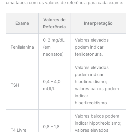
uma tabela com os valores de referência para cada exame:
Valores de
Exame
Interpretação
Referência
0-2 mg/dL
Valores elevados
Fenilalanina
(em
podem indicar
neonatos)
fenilcetonúria.
Valores elevados
podem indicar
0,4 – 4,0
hipotireoidismo;
TSH
mUI/L
valores baixos podem
indicar
hipertireoidismo.
Valores baixos podem
indicar hipotireoidismo;
0,8 – 1,8
T4 Livre
valores elevados