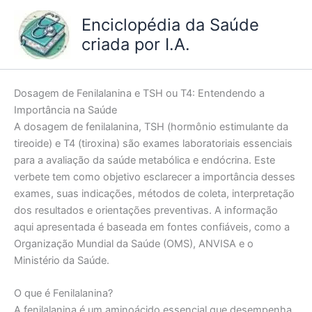
Ir
Enciclopédia da Saúde
para
criada por I.A.
o
conteúdo
Dosagem de Fenilalanina e TSH ou T4: Entendendo a
Importância na Saúde
A dosagem de fenilalanina, TSH (hormônio estimulante da
tireoide) e T4 (tiroxina) são exames laboratoriais essenciais
para a avaliação da saúde metabólica e endócrina. Este
verbete tem como objetivo esclarecer a importância desses
exames, suas indicações, métodos de coleta, interpretação
dos resultados e orientações preventivas. A informação
aqui apresentada é baseada em fontes confiáveis, como a
Organização Mundial da Saúde (OMS), ANVISA e o
Ministério da Saúde.
O que é Fenilalanina?
A fenilalanina é um aminoácido essencial que desempenha