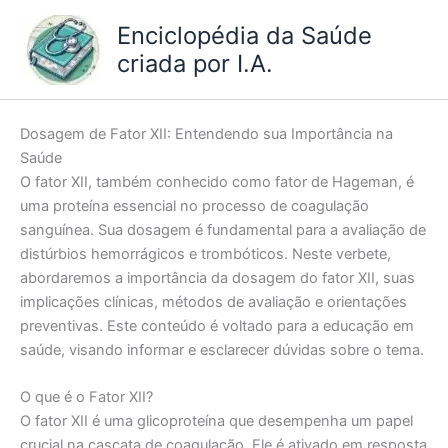
Ir
Enciclopédia da Saúde
para
criada por I.A.
o
conteúdo
Dosagem de Fator XII: Entendendo sua Importância na
Saúde
O fator XII, também conhecido como fator de Hageman, é
uma proteína essencial no processo de coagulação
sanguínea. Sua dosagem é fundamental para a avaliação de
distúrbios hemorrágicos e trombóticos. Neste verbete,
abordaremos a importância da dosagem do fator XII, suas
implicações clínicas, métodos de avaliação e orientações
preventivas. Este conteúdo é voltado para a educação em
saúde, visando informar e esclarecer dúvidas sobre o tema.
O que é o Fator XII?
O fator XII é uma glicoproteína que desempenha um papel
crucial na cascata de coagulação. Ele é ativado em resposta