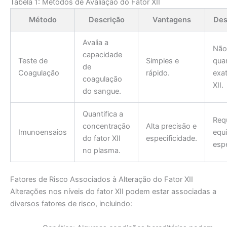
Tabela 1: Métodos de Avaliação do Fator XII
Método
Descrição
Vantagens
Des
Avalia a
Não
capacidade
Teste de
Simples e
quan
de
Coagulação
rápido.
exat
coagulação
XII.
do sangue.
Quantifica a
Req
concentração
Alta precisão e
Imunoensaios
equ
do fator XII
especificidade.
espe
no plasma.
Fatores de Risco Associados à Alteração do Fator XII
Alterações nos níveis do fator XII podem estar associadas a
diversos fatores de risco, incluindo: