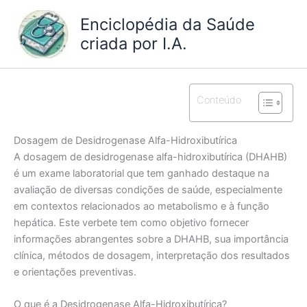
Ir
Enciclopédia da Saúde
para
criada por I.A.
o
conteúdo
Conteúdo
Dosagem de Desidrogenase Alfa-Hidroxibutírica
A dosagem de desidrogenase alfa-hidroxibutírica (DHAHB)
é um exame laboratorial que tem ganhado destaque na
avaliação de diversas condições de saúde, especialmente
em contextos relacionados ao metabolismo e à função
hepática. Este verbete tem como objetivo fornecer
informações abrangentes sobre a DHAHB, sua importância
clínica, métodos de dosagem, interpretação dos resultados
e orientações preventivas.
O que é a Desidrogenase Alfa-Hidroxibutírica?