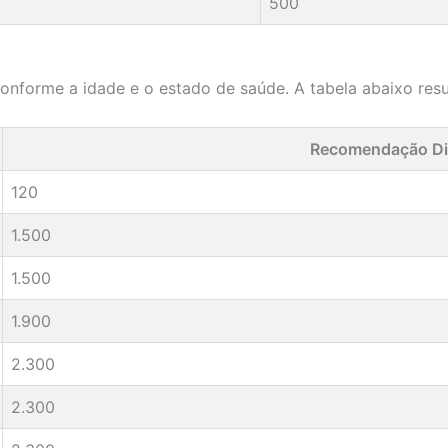
500
 conforme a idade e o estado de saúde. A tabela abaixo r
Recomendação Diá
120
1.500
1.500
1.900
2.300
2.300