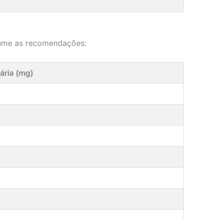
esume as recomendações:
ria (mg)