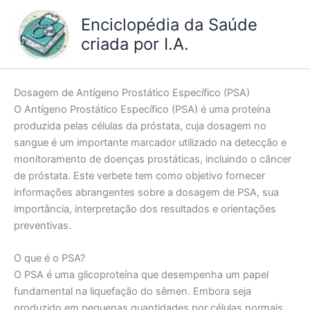
Ir
Enciclopédia da Saúde
para
criada por I.A.
o
conteúdo
Dosagem de Antígeno Prostático Específico (PSA)
O Antígeno Prostático Específico (PSA) é uma proteína
produzida pelas células da próstata, cuja dosagem no
sangue é um importante marcador utilizado na detecção e
monitoramento de doenças prostáticas, incluindo o câncer
de próstata. Este verbete tem como objetivo fornecer
informações abrangentes sobre a dosagem de PSA, sua
importância, interpretação dos resultados e orientações
preventivas.
O que é o PSA?
O PSA é uma glicoproteína que desempenha um papel
fundamental na liquefação do sêmen. Embora seja
produzido em pequenas quantidades por células normais