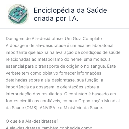
Ir
Enciclopédia da Saúde
para
criada por I.A.
o
conteúdo
Dosagem de Ala-desidratase: Um Guia Completo
A dosagem de ala-desidratase é um exame laboratorial
importante que auxilia na avaliação de condições de saúde
relacionadas ao metabolismo do heme, uma molécula
essencial para o transporte de oxigênio no sangue. Este
verbete tem como objetivo fornecer informações
detalhadas sobre a ala-desidratase, sua função, a
importância da dosagem, e orientações sobre a
interpretação dos resultados. O conteúdo é baseado em
fontes científicas confiáveis, como a Organização Mundial
da Saúde (OMS), ANVISA e o Ministério da Saúde.
O que é a Ala-desidratase?
A ala-desidratase, também conhecida como