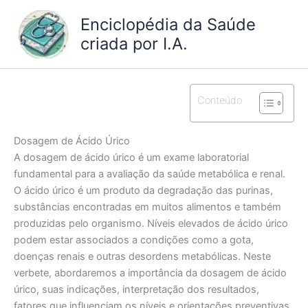
Ir
Enciclopédia da Saúde
para
criada por I.A.
o
conteúdo
Conteúdo
Dosagem de Ácido Úrico
A dosagem de ácido úrico é um exame laboratorial
fundamental para a avaliação da saúde metabólica e renal.
O ácido úrico é um produto da degradação das purinas,
substâncias encontradas em muitos alimentos e também
produzidas pelo organismo. Níveis elevados de ácido úrico
podem estar associados a condições como a gota,
doenças renais e outras desordens metabólicas. Neste
verbete, abordaremos a importância da dosagem de ácido
úrico, suas indicações, interpretação dos resultados,
fatores que influenciam os níveis e orientações preventivas.