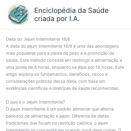
Ir
Enciclopédia da Saúde
para
criada por I.A.
o
conteúdo
Dieta do Jejum Intermitente 16/8
A dieta do jejum intermitente 16/8 é uma das abordagens
mais populares para a perda de peso e a promoção da
saúde. Este método consiste em restringir a alimentação a
uma janela de 8 horas, enquanto se jejua por 16 horas. Este
artigo explora os fundamentos, benefícios, riscos e
considerações práticas dessa dieta, com base em
evidências científicas e diretrizes de saúde reconhecidas.
O que é o Jejum Intermitente?
O jejum intermitente é um padrão alimentar que alterna
períodos de alimentação e jejum. Diferente de dietas
tradicionais que focam na restrição calórica, o jejum
intermitente se concentra em quando você deve comer. O