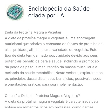
Ir
Enciclopédia da Saúde
para
criada por I.A.
o
conteúdo
Dieta da Proteína Magra e Vegetais
A dieta da proteína magra e vegetais é uma abordagem
nutricional que prioriza o consumo de fontes de proteína de
alta qualidade, aliadas a uma variedade de vegetais. Este
tipo de dieta tem ganhado popularidade devido aos seus
potenciais benefícios para a saúde, incluindo a promoção
da perda de peso, a manutenção da massa muscular e a
melhoria da saúde metabólica. Neste verbete, exploraremos
os princípios dessa dieta, seus benefícios, possíveis riscos
e orientações práticas para sua implementação.
O que é a Dieta da Proteína Magra e Vegetais?
A dieta da proteína magra e vegetais é caracterizada pela
ênfase em alimentos ricos em proteínas, como carnes