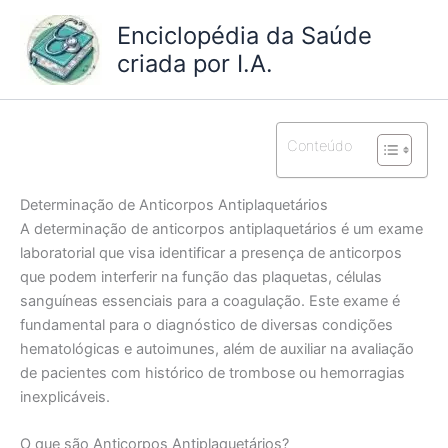
Ir
Enciclopédia da Saúde
para
criada por I.A.
o
conteúdo
Conteúdo
Determinação de Anticorpos Antiplaquetários
A determinação de anticorpos antiplaquetários é um exame
laboratorial que visa identificar a presença de anticorpos
que podem interferir na função das plaquetas, células
sanguíneas essenciais para a coagulação. Este exame é
fundamental para o diagnóstico de diversas condições
hematológicas e autoimunes, além de auxiliar na avaliação
de pacientes com histórico de trombose ou hemorragias
inexplicáveis.
O que são Anticorpos Antiplaquetários?