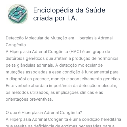
Ir
Enciclopédia da Saúde
para
criada por I.A.
o
conteúdo
Detecção Molecular de Mutação em Hiperplasia Adrenal
Congênita
A Hiperplasia Adrenal Congênita (HAC) é um grupo de
distúrbios genéticos que afetam a produção de hormônios
pelas glândulas adrenais. A detecção molecular de
mutações associadas a essa condição é fundamental para
o diagnóstico precoce, manejo e aconselhamento genético.
Este verbete aborda a importância da detecção molecular,
os métodos utilizados, as implicações clínicas e as
orientações preventivas.
O que é Hiperplasia Adrenal Congênita?
A Hiperplasia Adrenal Congênita é uma condição hereditária
que resulta na deficiência de enzimas necessárias para a