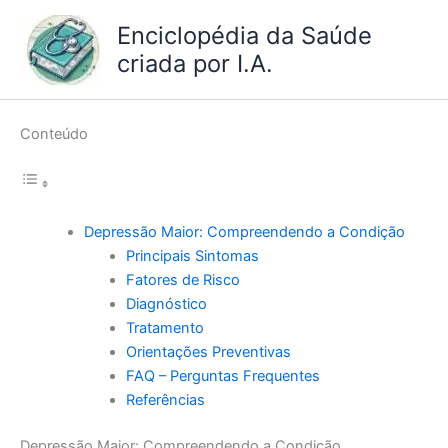
Ir
Enciclopédia da Saúde
para
criada por I.A.
o
conteúdo
Conteúdo
Depressão Maior: Compreendendo a Condição
Principais Sintomas
Fatores de Risco
Diagnóstico
Tratamento
Orientações Preventivas
FAQ – Perguntas Frequentes
Referências
Depressão Maior: Compreendendo a Condição