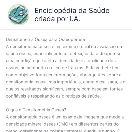
Ir
Enciclopédia da Saúde
para
criada por I.A.
o
conteúdo
Densitometria Óssea para Osteoporose
A densitometria óssea é um exame crucial na avaliação da
saúde óssea, especialmente na detecção da osteoporose,
uma condição que afeta a densidade e a qualidade dos
ossos, aumentando o risco de fraturas. Este verbete tem
como objetivo fornecer informações abrangentes sobre a
densitometria óssea, sua importância, como é realizada, e o
que os resultados significam, sempre com base em fontes
confiáveis e respeitando as diretrizes de saúde.
O que é Densitometria Óssea?
A densitometria óssea é um exame de imagem que mede a
densidade mineral óssea (DMO) em diferentes partes do
corpo, geralmente na coluna vertebral, quadril e punho. O