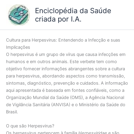
Ir
Enciclopédia da Saúde
para
criada por I.A.
o
conteúdo
Cultura para Herpesvirus: Entendendo a Infecção e suas
Implicações
O herpesvirus é um grupo de vírus que causa infecções em
humanos e em outros animais. Este verbete tem como
objetivo fornecer informações abrangentes sobre a cultura
para herpesvirus, abordando aspectos como transmissão,
sintomas, diagnóstico, prevenção e cuidados. A informação
aqui apresentada é baseada em fontes confiáveis, como a
Organização Mundial da Saúde (OMS), a Agência Nacional
de Vigilância Sanitária (ANVISA) e o Ministério da Saúde do
Brasil.
O que são Herpesvirus?
Os herpesvirus pertencem à família
Herpesviridae
e são