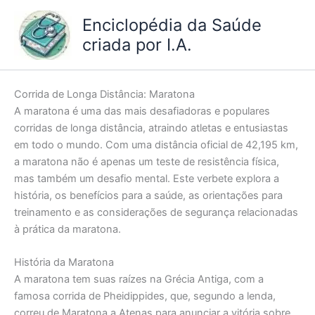
Ir
Enciclopédia da Saúde
para
criada por I.A.
o
conteúdo
Corrida de Longa Distância: Maratona
A maratona é uma das mais desafiadoras e populares
corridas de longa distância, atraindo atletas e entusiastas
em todo o mundo. Com uma distância oficial de 42,195 km,
a maratona não é apenas um teste de resistência física,
mas também um desafio mental. Este verbete explora a
história, os benefícios para a saúde, as orientações para
treinamento e as considerações de segurança relacionadas
à prática da maratona.
História da Maratona
A maratona tem suas raízes na Grécia Antiga, com a
famosa corrida de Pheidippides, que, segundo a lenda,
correu de Maratona a Atenas para anunciar a vitória sobre