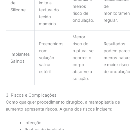
de
imita a
menos
de
Silicone
textura do
risco de
monitoramen
tecido
ondulação.
regular.
mamário.
Menor
Preenchidos
risco de
Resultados
com
ruptura; se
podem parec
Implantes
solução
ocorrer, o
menos natura
Salinos
salina
corpo
e maior risco
estéril.
absorve a
de ondulação
solução.
3. Riscos e Complicações
Como qualquer procedimento cirúrgico, a mamoplastia de
aumento apresenta riscos. Alguns dos riscos incluem:
Infecção.
Ruptura do implante.