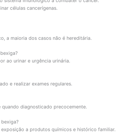
o sistema imunológico a combater o câncer.
nar células cancerígenas.
o, a maioria dos casos não é hereditária.
 bexiga?
r ao urinar e urgência urinária.
ado e realizar exames regulares.
te quando diagnosticado precocemente.
e bexiga?
 exposição a produtos químicos e histórico familiar.