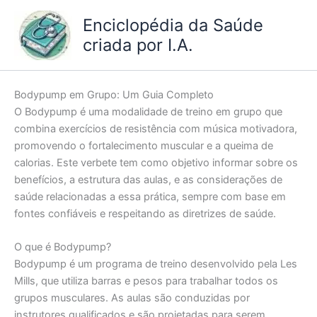
Ir
Enciclopédia da Saúde
para
criada por I.A.
o
conteúdo
Bodypump em Grupo: Um Guia Completo
O Bodypump é uma modalidade de treino em grupo que
combina exercícios de resistência com música motivadora,
promovendo o fortalecimento muscular e a queima de
calorias. Este verbete tem como objetivo informar sobre os
benefícios, a estrutura das aulas, e as considerações de
saúde relacionadas a essa prática, sempre com base em
fontes confiáveis e respeitando as diretrizes de saúde.
O que é Bodypump?
Bodypump é um programa de treino desenvolvido pela Les
Mills, que utiliza barras e pesos para trabalhar todos os
grupos musculares. As aulas são conduzidas por
instrutores qualificados e são projetadas para serem