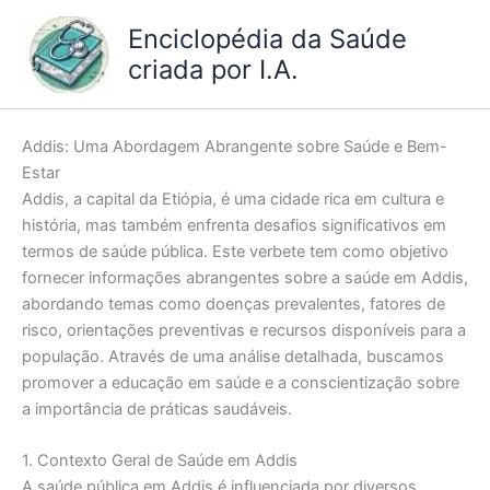
Ir
Enciclopédia da Saúde
para
criada por I.A.
o
conteúdo
Addis: Uma Abordagem Abrangente sobre Saúde e Bem-
Estar
Addis, a capital da Etiópia, é uma cidade rica em cultura e
história, mas também enfrenta desafios significativos em
termos de saúde pública. Este verbete tem como objetivo
fornecer informações abrangentes sobre a saúde em Addis,
abordando temas como doenças prevalentes, fatores de
risco, orientações preventivas e recursos disponíveis para a
população. Através de uma análise detalhada, buscamos
promover a educação em saúde e a conscientização sobre
a importância de práticas saudáveis.
1. Contexto Geral de Saúde em Addis
A saúde pública em Addis é influenciada por diversos